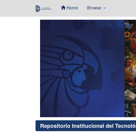
Home
Browse
Skip
navigation
Repositorio Institucional del Tecnol