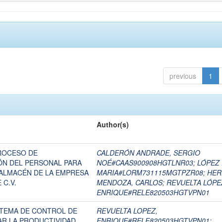
previous
1
Author(s)
ROCESO DE
CALDERÓN ANDRADE, SERGIO
ÓN DEL PERSONAL PARA
NOÉ#CAAS900908HGTLNR03
;
LÓPEZ 
 ALMACÉN DE LA EMPRESA
MARIA#LORM731115MGTPZR08
;
HER
 C.V.
MENDOZA, CARLOS
;
REVUELTA LÓPE
ENRIQUE#RELE820503HGTVPN01
STEMA DE CONTROL DE
REVUELTA LOPEZ,
AR LA PRODUCTIVIDAD
ENRIQUE#RELE820503HGTVPN01
;