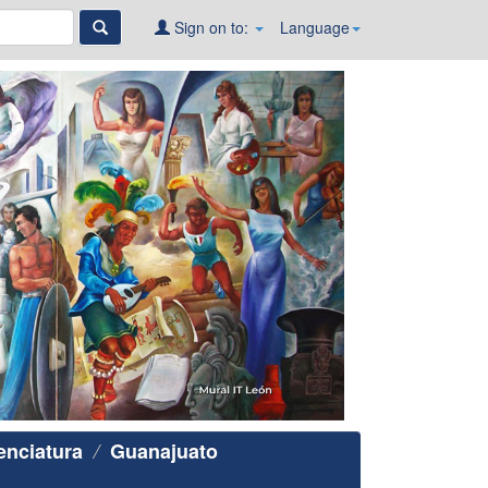
Sign on to:
Language
enciatura
Guanajuato