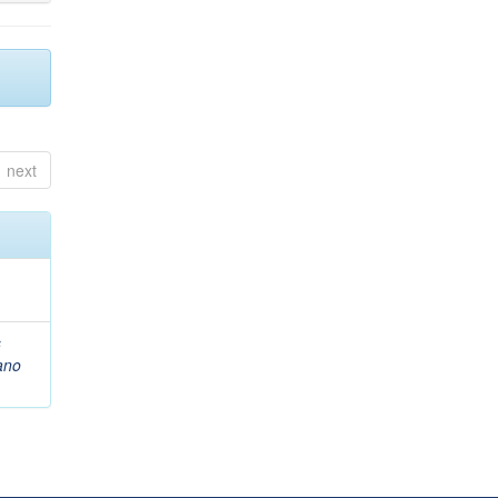
next
s
ano