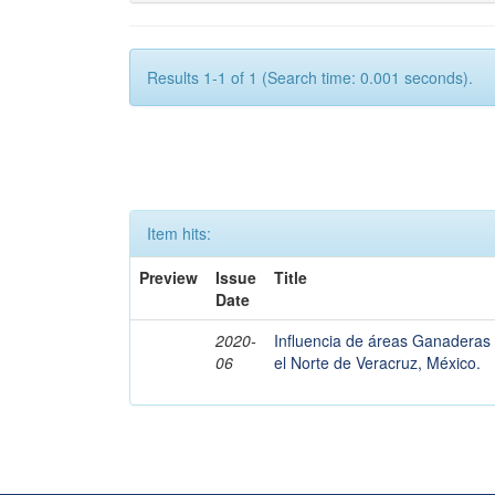
Results 1-1 of 1 (Search time: 0.001 seconds).
Item hits:
Preview
Issue
Title
Date
2020-
Influencia de áreas Ganaderas
06
el Norte de Veracruz, México.