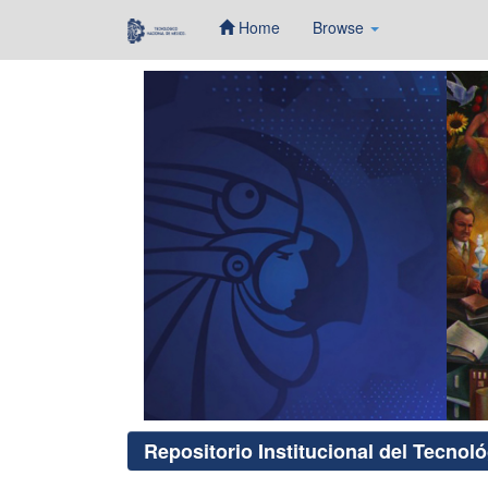
Home
Browse
Skip
navigation
Repositorio Institucional del Tecnol