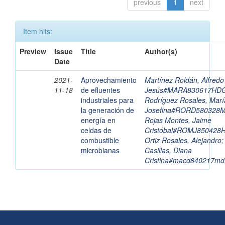
previous
1
next
Item hits:
Preview
Issue
Title
Author(s)
Date
2021-
Aprovechamiento
Martínez Roldán, Alfredo
11-18
de efluentes
Jesús#MARA830617HD
industriales para
Rodríguez Rosales, Marí
la generación de
Josefina#RORD580328
energía en
Rojas Montes, Jaime
celdas de
Cristóbal#ROMJ85042
combustible
Ortiz Rosales, Alejandro
microbianas
Casillas, Diana
Cristina#macd840217md