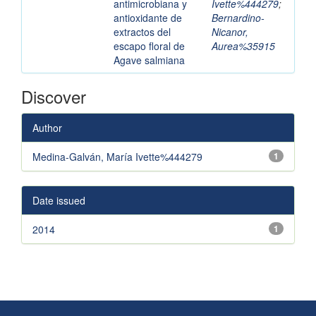
antimicrobiana y
Ivette%444279
;
antioxidante de
Bernardino-
extractos del
Nicanor,
escapo floral de
Aurea%35915
Agave salmiana
Discover
Author
Medina-Galván, María Ivette%444279
1
Date issued
2014
1