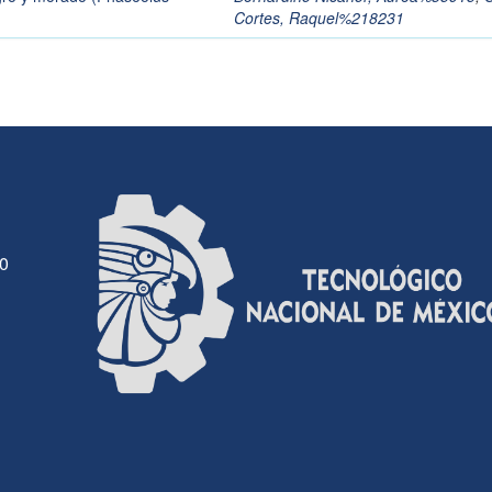
Cortes, Raquel%218231
30