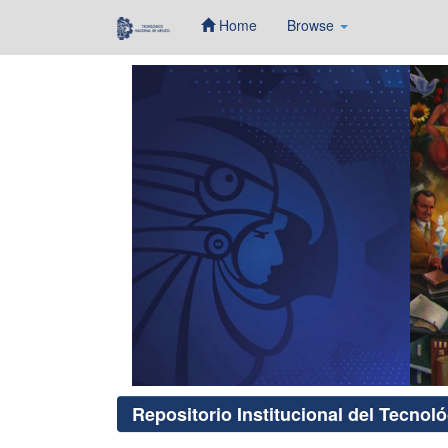
Home
Browse
Skip
navigation
Repositorio Institucional del Tecnol