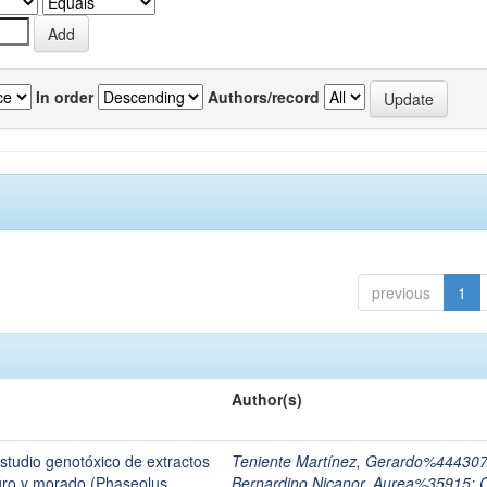
In order
Authors/record
previous
1
Author(s)
estudio genotóxico de extractos
Teniente Martínez, Gerardo%44430
egro y morado (Phaseolus
Bernardino Nicanor, Aurea%35915
;
C