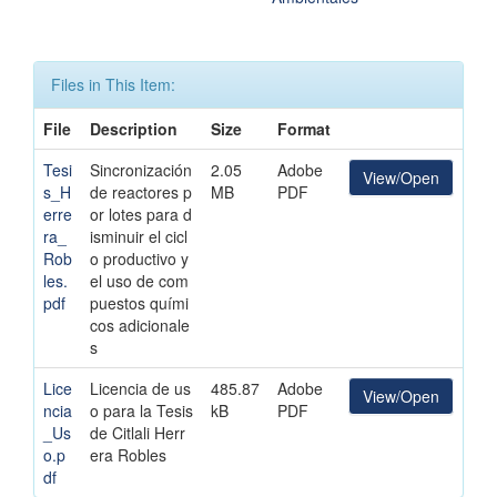
Files in This Item:
File
Description
Size
Format
Tesi
Sincronización
2.05
Adobe
View/Open
s_H
de reactores p
MB
PDF
erre
or lotes para d
ra_
isminuir el cicl
Rob
o productivo y
les.
el uso de com
pdf
puestos quími
cos adicionale
s
Lice
Licencia de us
485.87
Adobe
View/Open
ncia
o para la Tesis
kB
PDF
_Us
de Citlali Herr
o.p
era Robles
df