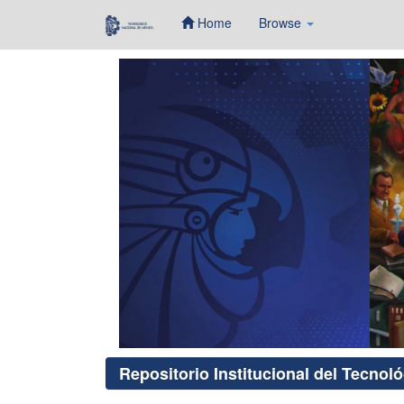
Home
Browse
Skip
navigation
Repositorio Institucional del Tecnol