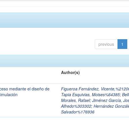
previous
1
Author(s)
oceso mediante el diseño de
Figueroa Fernández, Vicente,%2120
simulación
Tapia Esquivias, Moises%64385
;
Bel
Morales, Rafael
;
Jiménez García, Jo
Alfredo%303302
;
Hernández Gonzál
Salvador%176936