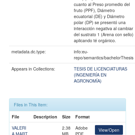
cuanto al Preso promedio del
fruto (PPF), Diámetro
ecuatorial (DE) y Diámetro
polar (DP) se presentó una
interacción negativa al cambiar
del sustrato 1 (Arena con sello)
aplicando té orgánico.
metadata.dc.type:
info:eu-
repo/semantics/bachelorThesis
Appears in Collections:
TESIS DE LICENCIATURAS
(INGENIERÍA EN
AGRONOMÍA)
Files in This Item:
File
Description
Size
Format
VALERI
2.38
Adobe
View/Open
A MART
MB
PDF