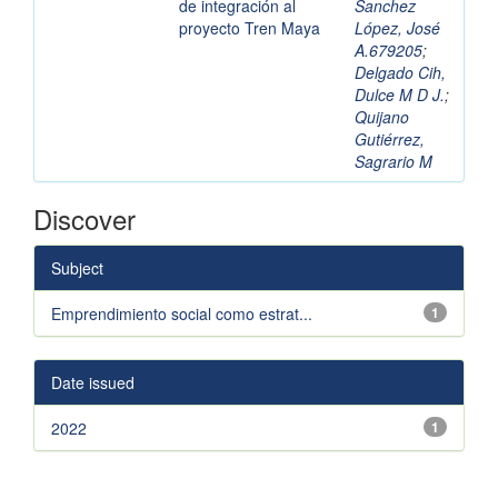
de integración al
Sanchez
proyecto Tren Maya
López, José
A.679205
;
Delgado Cih,
Dulce M D J.
;
Quijano
Gutiérrez,
Sagrario M
Discover
Subject
Emprendimiento social como estrat...
1
Date issued
2022
1