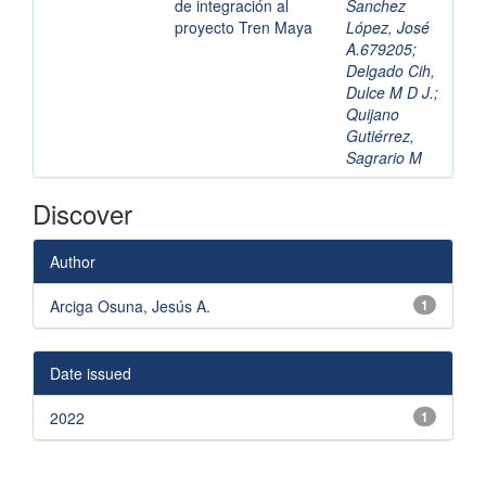
de integración al
Sanchez
proyecto Tren Maya
López, José
A.679205
;
Delgado Cih,
Dulce M D J.
;
Quijano
Gutiérrez,
Sagrario M
Discover
Author
Arciga Osuna, Jesús A.
1
Date issued
2022
1