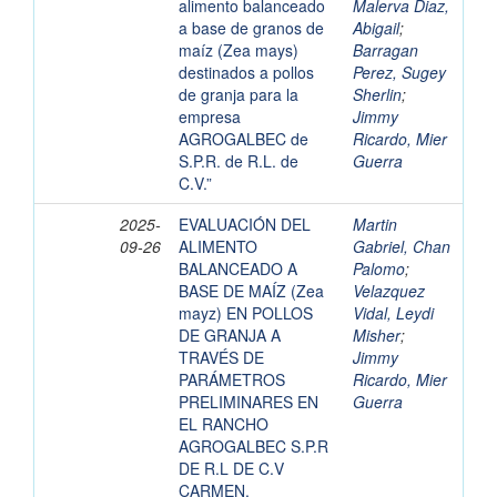
alimento balanceado
Malerva Diaz,
a base de granos de
Abigail
;
maíz (Zea mays)
Barragan
destinados a pollos
Perez, Sugey
de granja para la
Sherlin
;
empresa
Jimmy
AGROGALBEC de
Ricardo, Mier
S.P.R. de R.L. de
Guerra
C.V.”
2025-
EVALUACIÓN DEL
Martin
09-26
ALIMENTO
Gabriel, Chan
BALANCEADO A
Palomo
;
BASE DE MAÍZ (Zea
Velazquez
mayz) EN POLLOS
Vidal, Leydi
DE GRANJA A
Misher
;
TRAVÉS DE
Jimmy
PARÁMETROS
Ricardo, Mier
PRELIMINARES EN
Guerra
EL RANCHO
AGROGALBEC S.P.R
DE R.L DE C.V
CARMEN,