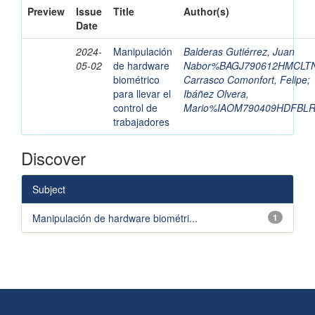
Preview
Issue
Title
Author(s)
Date
2024-
Manipulación
Balderas Gutiérrez, Juan
05-02
de hardware
Nabor%BAGJ790612HMCLT
biométrico
Carrasco Comonfort, Felipe
;
para llevar el
Ibáñez Olvera,
control de
Mario%IAOM790409HDFBLR
trabajadores
Discover
Subject
Manipulación de hardware biométri...
1