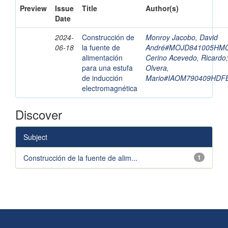
Preview
Issue
Title
Author(s)
Date
2024-
Construcción de
Monroy Jacobo, David
06-18
la fuente de
André#MOJD841005HM
alimentación
Cerino Acevedo, Ricardo
para una estufa
Olvera,
de inducción
Mario#IAOM790409HDF
electromagnética
Discover
Subject
Construcción de la fuente de alim...
1