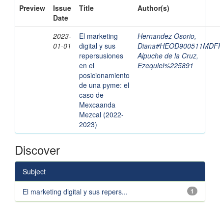
Preview
Issue
Title
Author(s)
Date
2023-
El marketing
Hernandez Osorio,
01-01
digital y sus
Diana#HEOD900511MDF
repersusiones
Alpuche de la Cruz,
en el
Ezequiel%225891
posicionamiento
de una pyme: el
caso de
Mexcaanda
Mezcal (2022-
2023)
Discover
Subject
El marketing digital y sus repers...
1