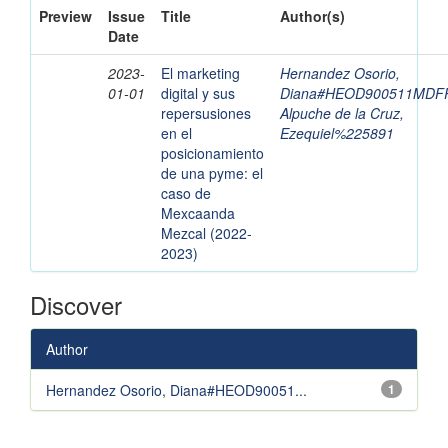
Preview
Issue
Title
Author(s)
Date
2023-
El marketing
Hernandez Osorio,
01-01
digital y sus
Diana#HEOD900511MDF
repersusiones
Alpuche de la Cruz,
en el
Ezequiel%225891
posicionamiento
de una pyme: el
caso de
Mexcaanda
Mezcal (2022-
2023)
Discover
Author
Hernandez Osorio, Diana#HEOD90051...
1