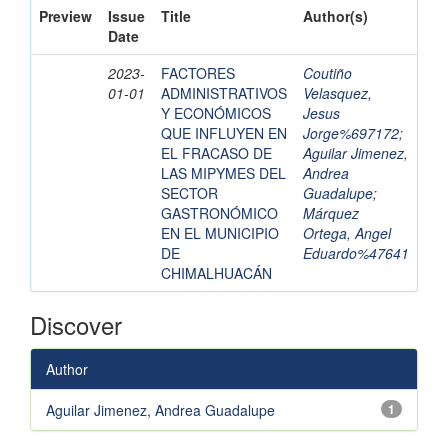
Preview
Issue
Title
Author(s)
Date
2023-
FACTORES
Coutiño
01-01
ADMINISTRATIVOS
Velasquez,
Y ECONÓMICOS
Jesus
QUE INFLUYEN EN
Jorge%697172
;
EL FRACASO DE
Aguilar Jimenez,
LAS MIPYMES DEL
Andrea
SECTOR
Guadalupe
;
GASTRONÓMICO
Márquez
EN EL MUNICIPIO
Ortega, Angel
DE
Eduardo%47641
CHIMALHUACÁN
Discover
Author
Aguilar Jimenez, Andrea Guadalupe
1