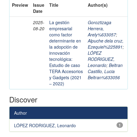
Preview
Issue
Title
Author(s)
Date
2025-
La gestión
Goroztizaga
08-20
empresarial
Herrera,
como factor
Arely%633057
;
determinante en
Alpuche dela cruz,
la adopción de
Ezequiel%225891
;
innovación
LÓPEZ
tecnológica:
RODRIGUEZ,
Estudio de caso
Leonardo
;
Beltran
TERA Accesorios
Castillo, Lucia
y Gadgets (2021
Beltran%633056
– 2022)
Discover
Author
LÓPEZ RODRIGUEZ, Leonardo
1