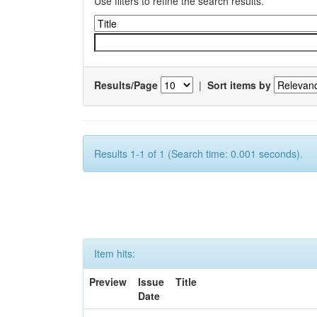
Use filters to refine the search results.
Results/Page
|
Sort items by
Results 1-1 of 1 (Search time: 0.001 seconds).
Item hits:
Preview
Issue
Title
Date