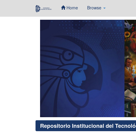
Home
Browse
Skip
navigation
Repositorio Institucional del Tecnol