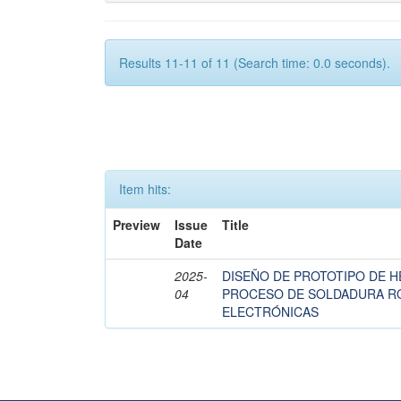
Results 11-11 of 11 (Search time: 0.0 seconds).
Item hits:
Preview
Issue
Title
Date
2025-
DISEÑO DE PROTOTIPO DE 
04
PROCESO DE SOLDADURA R
ELECTRÓNICAS