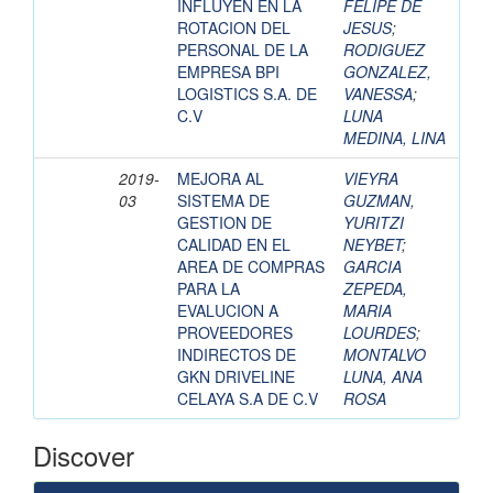
INFLUYEN EN LA
FELIPE DE
ROTACION DEL
JESUS
;
PERSONAL DE LA
RODIGUEZ
EMPRESA BPI
GONZALEZ,
LOGISTICS S.A. DE
VANESSA
;
C.V
LUNA
MEDINA, LINA
2019-
MEJORA AL
VIEYRA
03
SISTEMA DE
GUZMAN,
GESTION DE
YURITZI
CALIDAD EN EL
NEYBET
;
AREA DE COMPRAS
GARCIA
PARA LA
ZEPEDA,
EVALUCION A
MARIA
PROVEEDORES
LOURDES
;
INDIRECTOS DE
MONTALVO
GKN DRIVELINE
LUNA, ANA
CELAYA S.A DE C.V
ROSA
Discover