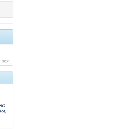
next
RO
RA,