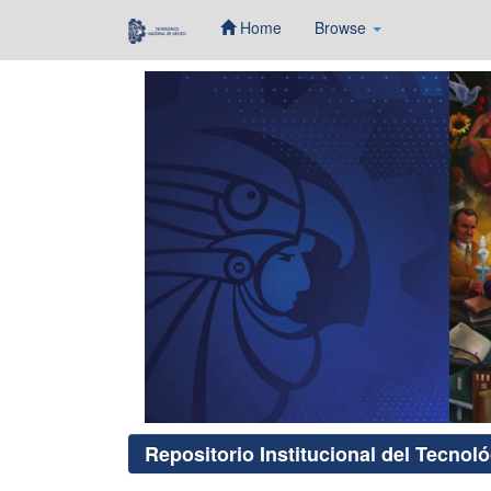
Home
Browse
Skip
navigation
Repositorio Institucional del Tecnol