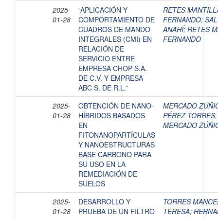
2025-
“APLICACIÓN Y
RETES MANTILL
01-28
COMPORTAMIENTO DE
FERNANDO
;
SAL
CUADROS DE MANDO
ANAHÍ
;
RETES M
INTEGRALES (CMI) EN
FERNANDO
RELACIÓN DE
SERVICIO ENTRE
EMPRESA CHOP S.A.
DE C.V. Y EMPRESA
ABC S. DE R.L.”
2025-
OBTENCIÓN DE NANO-
MERCADO ZÚÑIG
01-28
HÍBRIDOS BASADOS
PÉREZ TORRES,
EN
MERCADO ZÚÑIG
FITONANOPARTÍCULAS
Y NANOESTRUCTURAS
BASE CARBONO PARA
SU USO EN LA
REMEDIACIÓN DE
SUELOS
2025-
DESARROLLO Y
TORRES MANCER
01-28
PRUEBA DE UN FILTRO
TERESA
;
HERNA