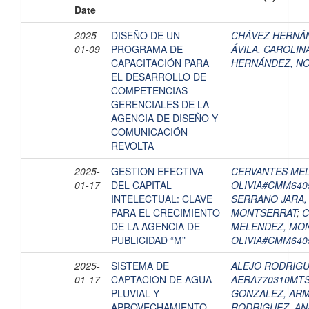
Date
2025-
DISEÑO DE UN
CHÁVEZ HERNÁ
01-09
PROGRAMA DE
ÁVILA, CAROLIN
CAPACITACIÓN PARA
HERNÁNDEZ, N
EL DESARROLLO DE
COMPETENCIAS
GERENCIALES DE LA
AGENCIA DE DISEÑO Y
COMUNICACIÓN
REVOLTA
2025-
GESTION EFECTIVA
CERVANTES MEL
01-17
DEL CAPITAL
OLIVIA#CMM64
INTELECTUAL: CLAVE
SERRANO JARA,
PARA EL CRECIMIENTO
MONTSERRAT
;
C
DE LA AGENCIA DE
MELENDEZ, MON
PUBLICIDAD “M”
OLIVIA#CMM64
2025-
SISTEMA DE
ALEJO RODRIGU
01-17
CAPTACION DE AGUA
AERA770310MT
PLUVIAL Y
GONZALEZ, AR
APROVECHAMIENTO
RODRIGUEZ, AN