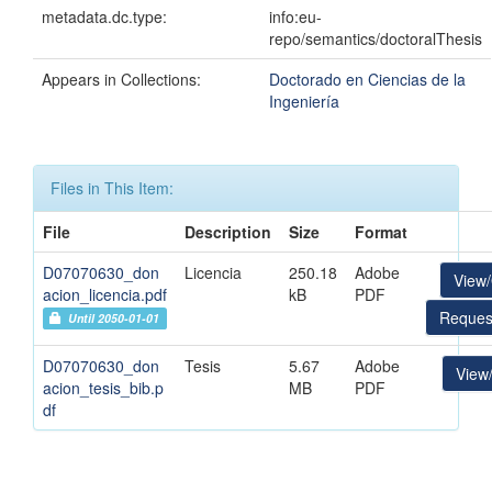
metadata.dc.type:
info:eu-
repo/semantics/doctoralThesis
Appears in Collections:
Doctorado en Ciencias de la
Ingeniería
Files in This Item:
File
Description
Size
Format
D07070630_don
Licencia
250.18
Adobe
View
acion_licencia.pdf
kB
PDF
Reques
Until 2050-01-01
D07070630_don
Tesis
5.67
Adobe
View
acion_tesis_bib.p
MB
PDF
df