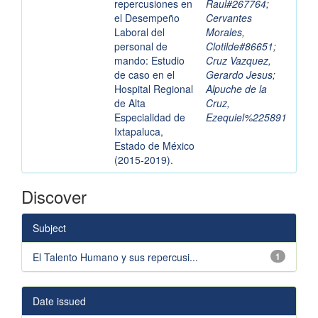
repercusiones en
Raul#267764
;
el Desempeño
Cervantes
Laboral del
Morales,
personal de
Clotilde#86651
;
mando: Estudio
Cruz Vazquez,
de caso en el
Gerardo Jesus
;
Hospital Regional
Alpuche de la
de Alta
Cruz,
Especialidad de
Ezequiel%225891
Ixtapaluca,
Estado de México
(2015-2019).
Discover
Subject
El Talento Humano y sus repercusi...
1
Date issued