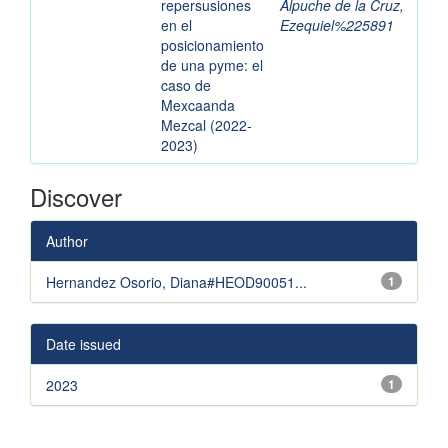
repersusiones
Alpuche de la Cruz,
en el
Ezequiel%225891
posicionamiento
de una pyme: el
caso de
Mexcaanda
Mezcal (2022-
2023)
Discover
Author
Hernandez Osorio, Diana#HEOD90051...
1
Date issued
2023
1