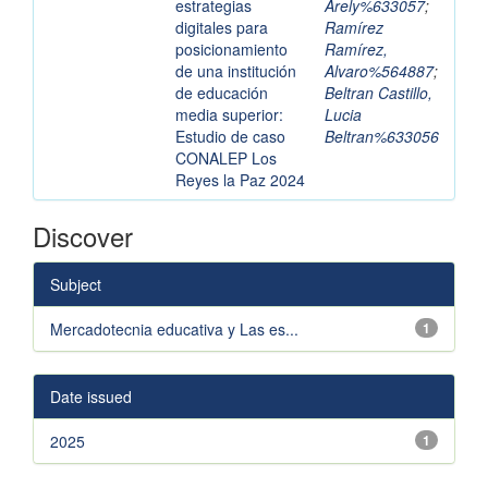
estrategias
Arely%633057
;
digitales para
Ramírez
posicionamiento
Ramírez,
de una institución
Alvaro%564887
;
de educación
Beltran Castillo,
media superior:
Lucia
Estudio de caso
Beltran%633056
CONALEP Los
Reyes la Paz 2024
Discover
Subject
Mercadotecnia educativa y Las es...
1
Date issued
2025
1