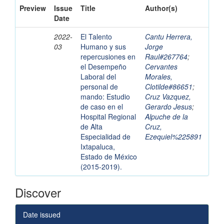
Preview
Issue
Title
Author(s)
Date
2022-
El Talento
Cantu Herrera,
03
Humano y sus
Jorge
repercusiones en
Raul#267764
;
el Desempeño
Cervantes
Laboral del
Morales,
personal de
Clotilde#86651
;
mando: Estudio
Cruz Vazquez,
de caso en el
Gerardo Jesus
;
Hospital Regional
Alpuche de la
de Alta
Cruz,
Especialidad de
Ezequiel%225891
Ixtapaluca,
Estado de México
(2015-2019).
Discover
Date issued