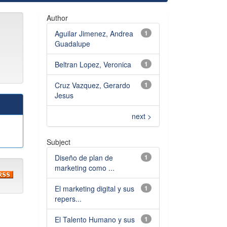
Author
Aguilar Jimenez, Andrea
1
Guadalupe
Beltran Lopez, Veronica
1
Cruz Vazquez, Gerardo
1
Jesus
next >
Subject
Diseño de plan de
1
marketing como ...
El marketing digital y sus
1
repers...
El Talento Humano y sus
1