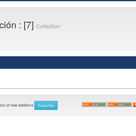
ión : [7]
Collection
ation of new additions