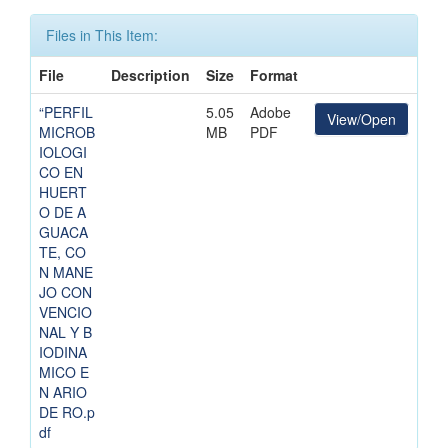
Files in This Item:
File
Description
Size
Format
“PERFIL
5.05
Adobe
View/Open
MICROB
MB
PDF
IOLOGI
CO EN
HUERT
O DE A
GUACA
TE, CO
N MANE
JO CON
VENCIO
NAL Y B
IODINA
MICO E
N ARIO
DE RO.p
df