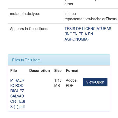
otras.
metadata.dc.type:
info:eu-
repo/semantics/bachelorThesis
Appears in Collections:
TESIS DE LICENCIATURAS
(INGENIERÍA EN
AGRONOMÍA)
Files in This Item:
File
Description
Size
Format
MIRALR
1.48
Adobe
View/Open
IO ROD
MB
PDF
RIGUEZ
SALVAD
OR TESI
S (1).pdf