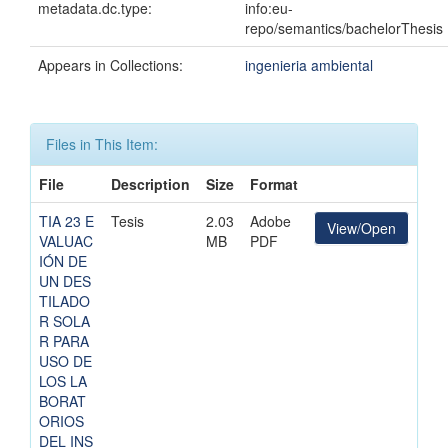
metadata.dc.type:
info:eu-
repo/semantics/bachelorThesis
Appears in Collections:
ingenieria ambiental
Files in This Item:
File
Description
Size
Format
TIA 23 E
Tesis
2.03
Adobe
View/Open
VALUAC
MB
PDF
IÓN DE
UN DES
TILADO
R SOLA
R PARA
USO DE
LOS LA
BORAT
ORIOS
DEL INS