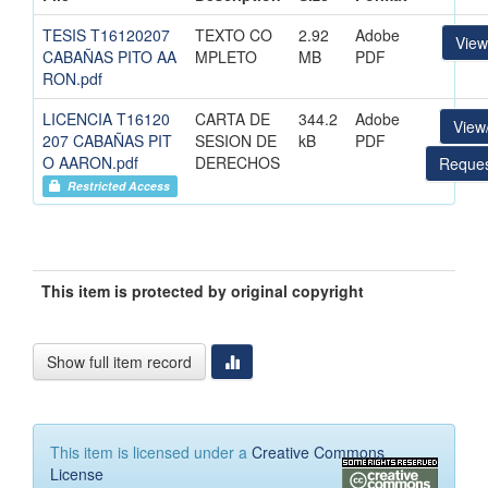
TESIS T16120207
TEXTO CO
2.92
Adobe
Vie
CABAÑAS PITO AA
MPLETO
MB
PDF
RON.pdf
LICENCIA T16120
CARTA DE
344.2
Adobe
View
207 CABAÑAS PIT
SESION DE
kB
PDF
O AARON.pdf
DERECHOS
Reques
Restricted Access
This item is protected by original copyright
Show full item record
This item is licensed under a
Creative Commons
License