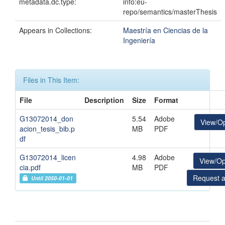
metadata.dc.type:
info:eu-
repo/semantics/masterThesis
Appears in Collections:
Maestría en Ciencias de la
Ingeniería
Files in This Item:
File
Description
Size
Format
G13072014_don
5.54
Adobe
View/O
acion_tesis_bib.p
MB
PDF
df
G13072014_licen
4.98
Adobe
View/O
cia.pdf
MB
PDF
Request a
Until 2050-01-01