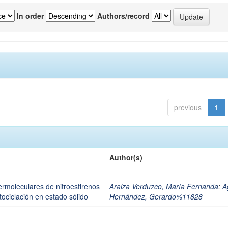
In order
Authors/record
previous
1
Author(s)
termoleculares de nitroestirenos
Araiza Verduzco, María Fernanda
;
A
ciclación en estado sólido
Hernández, Gerardo%11828