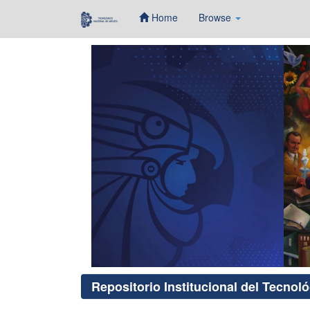
Home
Browse
Skip
navigation
Repositorio Institucional del Tecnol