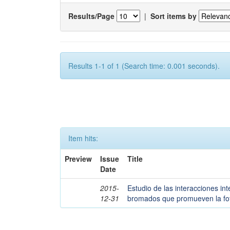
Results/Page
|
Sort items by
Results 1-1 of 1 (Search time: 0.001 seconds).
Item hits:
Preview
Issue
Title
Date
2015-
Estudio de las interacciones in
12-31
bromados que promueven la foto