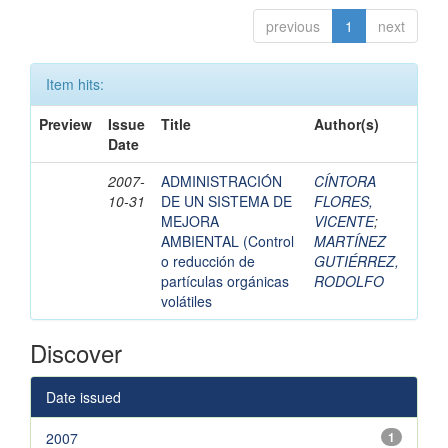
previous
1
next
Item hits:
Preview
Issue
Title
Author(s)
Date
2007-
ADMINISTRACIÓN
CÍNTORA
10-31
DE UN SISTEMA DE
FLORES,
MEJORA
VICENTE
;
AMBIENTAL (Control
MARTÍNEZ
o reducción de
GUTIÉRREZ,
partículas orgánicas
RODOLFO
volátiles
Discover
Date issued
2007
1