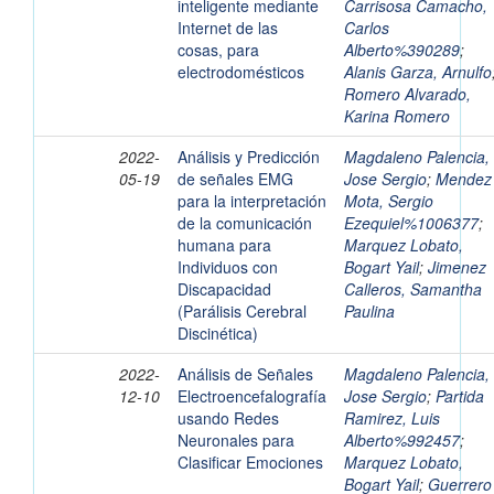
inteligente mediante
Carrisosa Camacho,
Internet de las
Carlos
cosas, para
Alberto%390289
;
electrodomésticos
Alanis Garza, Arnulfo
Romero Alvarado,
Karina Romero
2022-
Análisis y Predicción
Magdaleno Palencia,
05-19
de señales EMG
Jose Sergio
;
Mendez
para la interpretación
Mota, Sergio
de la comunicación
Ezequiel%1006377
;
humana para
Marquez Lobato,
Individuos con
Bogart Yail
;
Jimenez
Discapacidad
Calleros, Samantha
(Parálisis Cerebral
Paulina
Discinética)
2022-
Análisis de Señales
Magdaleno Palencia,
12-10
Electroencefalografía
Jose Sergio
;
Partida
usando Redes
Ramirez, Luis
Neuronales para
Alberto%992457
;
Clasificar Emociones
Marquez Lobato,
Bogart Yail
;
Guerrero