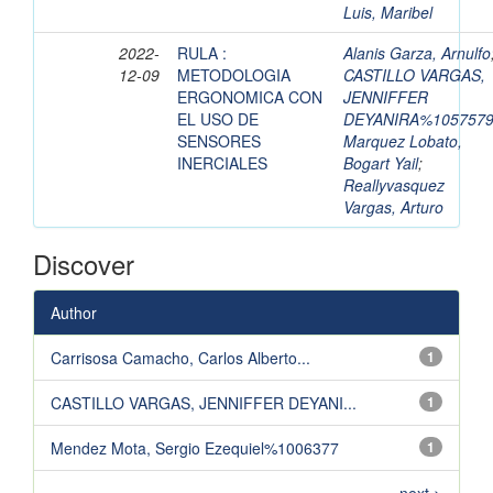
Luis, Maribel
2022-
RULA :
Alanis Garza, Arnulfo
12-09
METODOLOGIA
CASTILLO VARGAS,
ERGONOMICA CON
JENNIFFER
EL USO DE
DEYANIRA%105757
SENSORES
Marquez Lobato,
INERCIALES
Bogart Yail
;
Reallyvasquez
Vargas, Arturo
Discover
Author
Carrisosa Camacho, Carlos Alberto...
1
CASTILLO VARGAS, JENNIFFER DEYANI...
1
Mendez Mota, Sergio Ezequiel%1006377
1