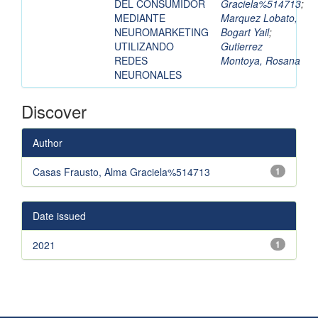
DEL CONSUMIDOR
Graciela%514713
;
MEDIANTE
Marquez Lobato,
NEUROMARKETING
Bogart Yail
;
UTILIZANDO
Gutierrez
REDES
Montoya, Rosana
NEURONALES
Discover
Author
Casas Frausto, Alma Graciela%514713
1
Date issued
2021
1