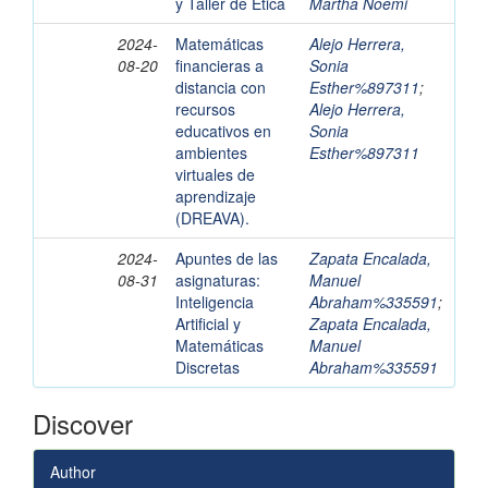
y Taller de Ética
Martha Noemi
2024-
Matemáticas
Alejo Herrera,
08-20
financieras a
Sonia
distancia con
Esther%897311
;
recursos
Alejo Herrera,
educativos en
Sonia
ambientes
Esther%897311
virtuales de
aprendizaje
(DREAVA).
2024-
Apuntes de las
Zapata Encalada,
08-31
asignaturas:
Manuel
Inteligencia
Abraham%335591
;
Artificial y
Zapata Encalada,
Matemáticas
Manuel
Discretas
Abraham%335591
Discover
Author