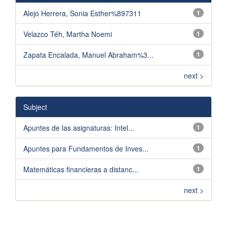
Alejo Herrera, Sonia Esther%897311
1
Velazco Téh, Martha Noemi
1
Zapata Encalada, Manuel Abraham%3...
1
next >
Subject
Apuntes de las asignaturas: Intel...
1
Apuntes para Fundamentos de Inves...
1
Matemáticas financieras a distanc...
1
next >