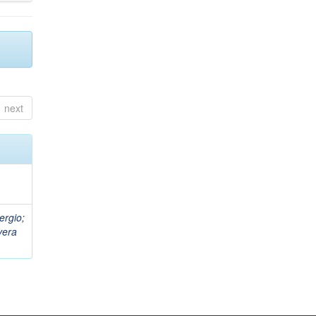
next
ergio
;
vera