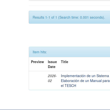
Results 1-1 of 1 (Search time: 0.001 seconds).
Item hits:
Preview
Issue
Title
Date
2026-
Implementación de un Sistema 
02
Elaboración de un Manual par
el TESCH