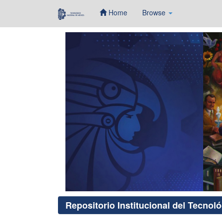
Home
Browse
Skip
navigation
Repositorio Institucional del Tecnol