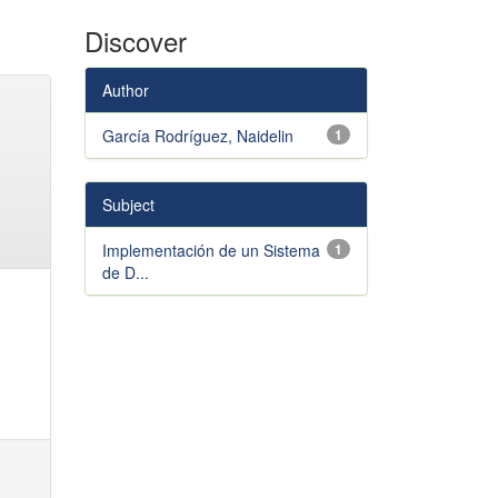
Discover
Author
García Rodríguez, Naidelin
1
Subject
Implementación de un Sistema
1
de D...