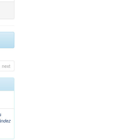
next
s
ández