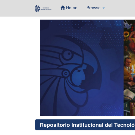
Home
Browse
Skip
navigation
Repositorio Institucional del Tecnol