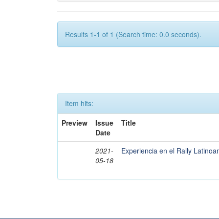
Results 1-1 of 1 (Search time: 0.0 seconds).
Item hits:
Preview
Issue
Title
Date
2021-
Experiencia en el Rally Latino
05-18