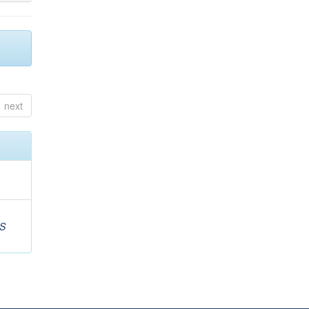
next
S