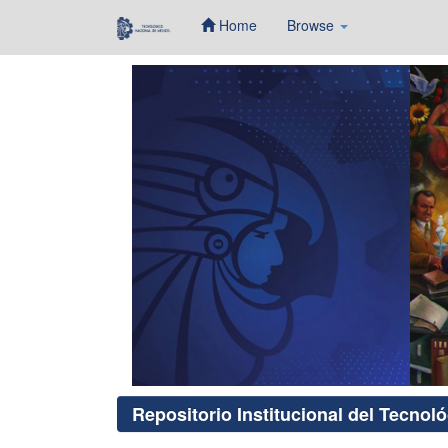
Home
Browse
Skip
navigation
Repositorio Institucional del Tecnol