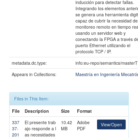
inducción para detectar fallas.
Integrando los elementos anteri
se genera una herramienta digit
capaz de cubrir la necesidad de
monitoreo remoto en tiempo rea
usando un servidor web y
conectando la FPGA a través de
puerto Ethernet utilizando el
protocolo TCP / IP.
metadata.dc.type:
info:eu-repo/semantics/masterT
Appears in Collections:
Maestría en Ingeniería Mecatró
Files in This Item:
File
Description
Size
Format
337
El presente trab
10.42
Adobe
View/Open
37-
ajo responde a l
MB
PDF
201
as necesidades