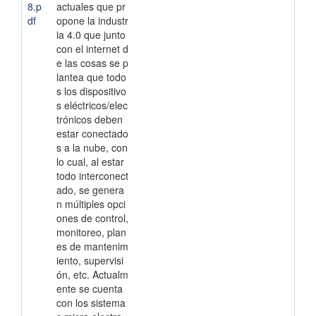
8.p
actuales que pr
df
opone la industr
ia 4.0 que junto
con el internet d
e las cosas se p
lantea que todo
s los dispositivo
s eléctricos/elec
trónicos deben
estar conectado
s a la nube, con
lo cual, al estar
todo interconect
ado, se genera
n múltiples opci
ones de control,
monitoreo, plan
es de mantenim
iento, supervisi
ón, etc. Actualm
ente se cuenta
con los sistema