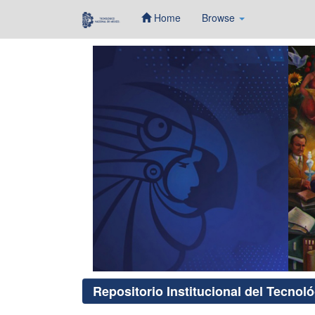
Home
Browse
Skip
navigation
Repositorio Institucional del Tecnol