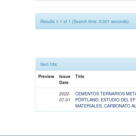
Results 1-1 of 1 (Search time: 0.001 seconds).
Item hits:
Preview
Issue
Title
Date
2022-
CEMENTOS TERNARIOS MET
07-01
PÓRTLAND; ESTUDIO DEL E
MATERIALES, CARBONATO A