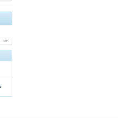
next
A
;