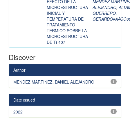
EFECTO DE LA
MENDEZ MARTINEZ
MICROESTRUCTURA
ALEJANDRO
;
ALTA
INICIAL Y
GUERRERO,
TEMPERATURA DE
GERARDO#AAGG8
TRATAMIENTO
TERMICO SOBRE LA
MICROESTRUCTURA
DE Ti-407
Discover
Author
MENDEZ MARTINEZ, DANIEL ALEJANDRO
1
Date issued
2022
1