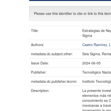
Please use this identifier to cite or link to this ite
Title:
Estrategias de Ne
Sigma
Authors:
Castro Ramírez, L
metadata.dc.subject.other:
Seis Sigma, Rentab
Issue Date:
2024-06-05
Publisher:
Tecnológico Nacio
metadata.dc.publisher.tecnm:
Instituto Tecnológ
Description:
La presente inves
elementos más rel
conocimiento es C
mexicanas a través
incrementar la ren