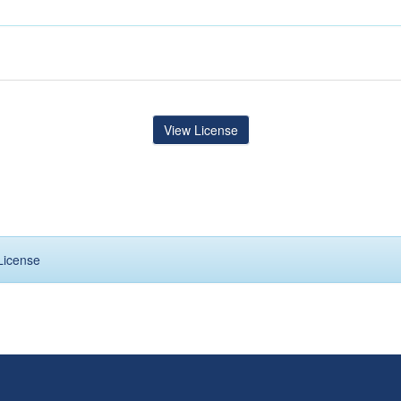
View License
License