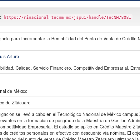
m:
https://rinacional.tecnm.mx/jspui/handle/TecNM/8081
gocio para Incrementar la Rentabilidad del Punto de Venta de Crédito 
uis Arturo
ilidad, Calidad, Servicio Financiero, Competitividad Empresarial, Estr
nal de México
ico de Zitácuaro
tigación se llevó a cabo en el Tecnológico Nacional de México campus Z
evantes en la formación de posgrado de la Maestría en Gestión Adminis
ompetitividad Empresarial. El estudio se aplicó en Crédito Maestro Zi
 de créditos personales en efectivo con descuento vía nómina. El obje
tabilidad del punto de venta de Crédito Maestro Zitácuaro utilizando l