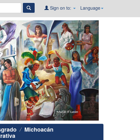
Sign on to:
Language
sgrado
Michoacán
rativa