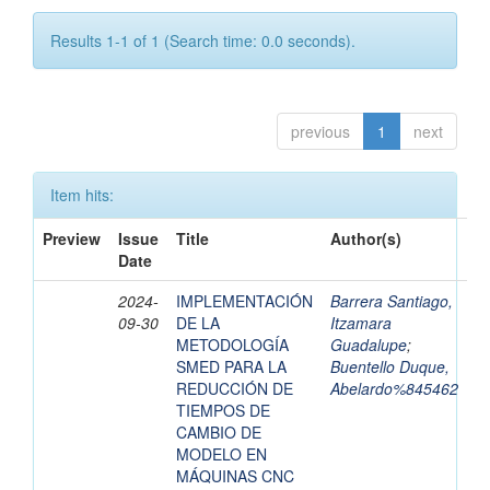
Results 1-1 of 1 (Search time: 0.0 seconds).
previous
1
next
Item hits:
Preview
Issue
Title
Author(s)
Date
2024-
IMPLEMENTACIÓN
Barrera Santiago,
09-30
DE LA
Itzamara
METODOLOGÍA
Guadalupe
;
SMED PARA LA
Buentello Duque,
REDUCCIÓN DE
Abelardo%845462
TIEMPOS DE
CAMBIO DE
MODELO EN
MÁQUINAS CNC