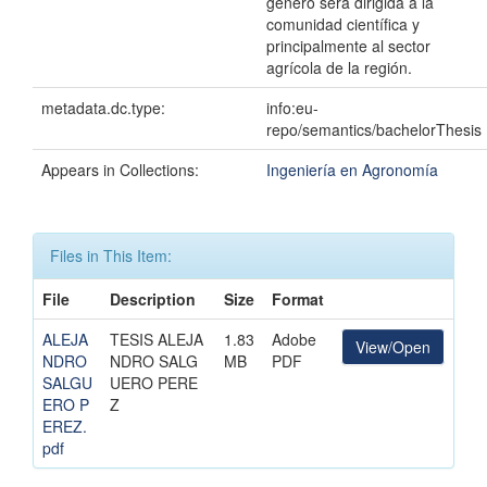
generó será dirigida a la
comunidad científica y
principalmente al sector
agrícola de la región.
metadata.dc.type:
info:eu-
repo/semantics/bachelorThesis
Appears in Collections:
Ingeniería en Agronomía
Files in This Item:
File
Description
Size
Format
ALEJA
TESIS ALEJA
1.83
Adobe
View/Open
NDRO
NDRO SALG
MB
PDF
SALGU
UERO PERE
ERO P
Z
EREZ.
pdf