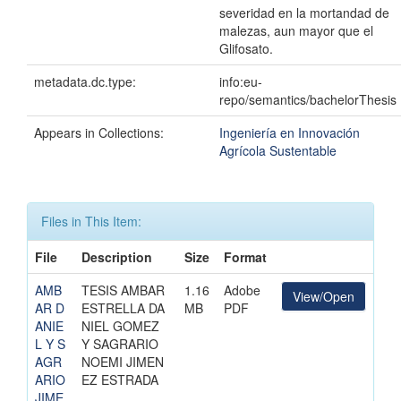
severidad en la mortandad de
malezas, aun mayor que el
Glifosato.
metadata.dc.type:
info:eu-
repo/semantics/bachelorThesis
Appears in Collections:
Ingeniería en Innovación
Agrícola Sustentable
Files in This Item:
File
Description
Size
Format
AMB
TESIS AMBAR
1.16
Adobe
View/Open
AR D
ESTRELLA DA
MB
PDF
ANIE
NIEL GOMEZ
L Y S
Y SAGRARIO
AGR
NOEMI JIMEN
ARIO
EZ ESTRADA
JIME