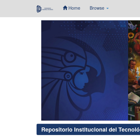
Home
Browse
Skip
navigation
Repositorio Institucional del Tecnol